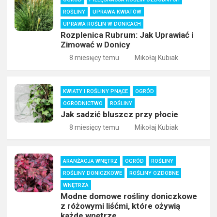
ROŚLINY
UPRAWA KWIATÓW
UPRAWA ROŚLIN W DONICACH
Rozplenica Rubrum: Jak Uprawiać i
Zimować w Donicy
8 miesięcy temu
Mikołaj Kubiak
KWIATY I ROŚLINY PNĄCE
OGRÓD
OGRODNICTWO
ROŚLINY
Jak sadzić bluszcz przy płocie
8 miesięcy temu
Mikołaj Kubiak
ARANŻACJA WNĘTRZ
OGRÓD
ROŚLINY
ROŚLINY DONICZKOWE
ROŚLINY OZDOBNE
WNĘTRZA
Modne domowe rośliny doniczkowe
z różowymi liśćmi, które ożywią
każde wnętrze