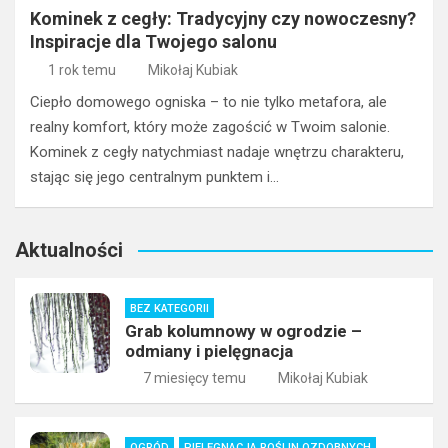
Kominek z cegły: Tradycyjny czy nowoczesny?
Inspiracje dla Twojego salonu
1 rok temu
Mikołaj Kubiak
Ciepło domowego ogniska – to nie tylko metafora, ale
realny komfort, który może zagościć w Twoim salonie.
Kominek z cegły natychmiast nadaje wnętrzu charakteru,
stając się jego centralnym punktem i…
Aktualności
BEZ KATEGORII
Grab kolumnowy w ogrodzie –
odmiany i pielęgnacja
7 miesięcy temu
Mikołaj Kubiak
OGRÓD
PIELĘGNACJA ROŚLIN OZDOBNYCH