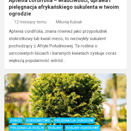
Aptenia cordifolia – właściwości, uprawa i
pielęgnacja afrykańskiego sukulenta w twoim
ogrodzie
12 miesięcy temu
Mikołaj Kubiak
Aptenia cordifolia, znana również jako przypołudnik
stokrotkowy lub kwiat mezo, to niezwykły sukulent
pochodzący z Afryki Południowej. Ta roślina o
sercowatych liściach i barwnych kwiatach zyskuje coraz
większą popularność wśród…
OGRÓD
OGRODNICTWO
PIELĘGNACJA OGRODÓW
PIELĘGNACJA ROŚLIN
ROŚLINY
ROŚLINY OGRODOWE