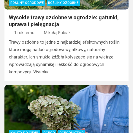
ROŚLINY OGRODOWE
ROŚLINY OZDOBNE
Wysokie trawy ozdobne w ogrodzie: gatunki,
uprawa i pielęgnacja
1 rok temu
Mikołaj Kubiak
Trawy ozdobne to jedne z najbardziej efektownych roślin,
które mogą nadać ogrodowi wyjątkowy, naturalny
charakter. Ich smukłe źdźbła kołyszące się na wietrze
wprowadzają dynamikę i lekkość do ogrodowych
kompozycji. Wysokie…
KWIATY DO CIENIA
OGRÓD
OGRODNICTWO