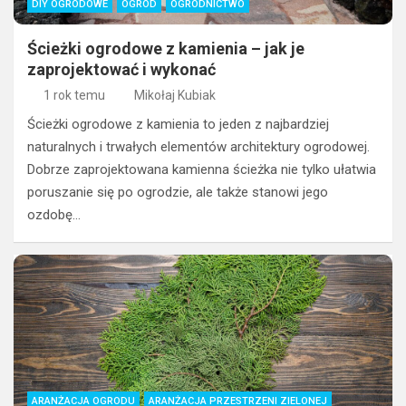
DIY OGRODOWE
OGRÓD
OGRODNICTWO
Ścieżki ogrodowe z kamienia – jak je
zaprojektować i wykonać
1 rok temu
Mikołaj Kubiak
Ścieżki ogrodowe z kamienia to jeden z najbardziej
naturalnych i trwałych elementów architektury ogrodowej.
Dobrze zaprojektowana kamienna ścieżka nie tylko ułatwia
poruszanie się po ogrodzie, ale także stanowi jego
ozdobę…
ARANŻACJA OGRODU
ARANŻACJA PRZESTRZENI ZIELONEJ