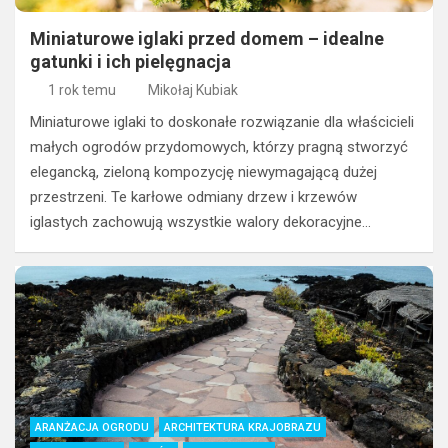
Miniaturowe iglaki przed domem – idealne
gatunki i ich pielęgnacja
1 rok temu
Mikołaj Kubiak
Miniaturowe iglaki to doskonałe rozwiązanie dla właścicieli
małych ogrodów przydomowych, którzy pragną stworzyć
elegancką, zieloną kompozycję niewymagającą dużej
przestrzeni. Te karłowe odmiany drzew i krzewów
iglastych zachowują wszystkie walory dekoracyjne…
ARANŻACJA OGRODU
ARCHITEKTURA KRAJOBRAZU