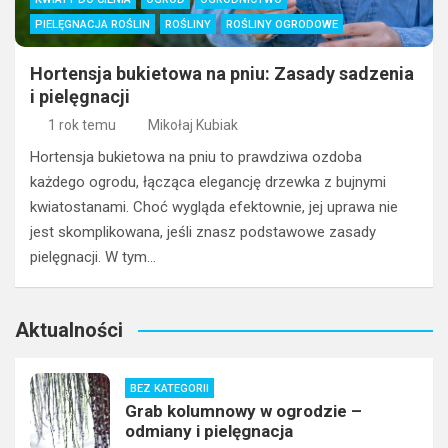
PIELĘGNACJA ROŚLIN
ROŚLINY
ROŚLINY OGRODOWE
Hortensja bukietowa na pniu: Zasady sadzenia
i pielęgnacji
1 rok temu
Mikołaj Kubiak
Hortensja bukietowa na pniu to prawdziwa ozdoba
każdego ogrodu, łącząca elegancję drzewka z bujnymi
kwiatostanami. Choć wygląda efektownie, jej uprawa nie
jest skomplikowana, jeśli znasz podstawowe zasady
pielęgnacji. W tym…
Aktualności
BEZ KATEGORII
Grab kolumnowy w ogrodzie –
odmiany i pielęgnacja