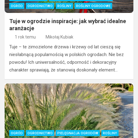
OGRÓD
OGRODNICTWO
ROŚLINY
ROŚLINY OGRODOWE
Tuje w ogrodzie inspiracje: jak wybrać idealne
aranżacje
1 rok temu
Mikołaj Kubiak
Tuje – te zimozielone drzewa i krzewy od lat cieszą się
niesłabnącą popularnością w polskich ogrodach. Nie bez
powodu! Ich uniwersalność, odporność i dekoracyjny
charakter sprawiają, że stanowią doskonały element…
OGRÓD
OGRODNICTWO
PIELĘGNACJA OGRODÓW
ROŚLINY