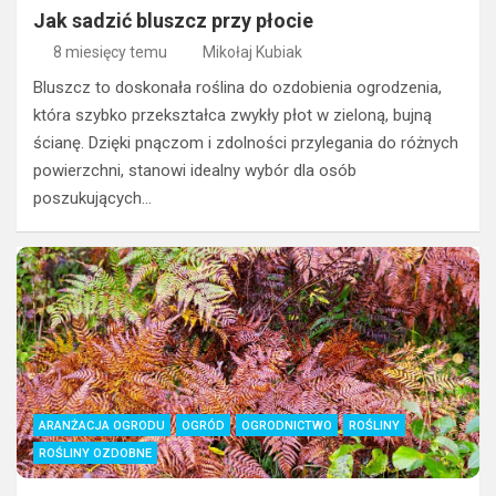
Jak sadzić bluszcz przy płocie
8 miesięcy temu
Mikołaj Kubiak
Bluszcz to doskonała roślina do ozdobienia ogrodzenia,
która szybko przekształca zwykły płot w zieloną, bujną
ścianę. Dzięki pnączom i zdolności przylegania do różnych
powierzchni, stanowi idealny wybór dla osób
poszukujących…
ARANŻACJA OGRODU
OGRÓD
OGRODNICTWO
ROŚLINY
ROŚLINY OZDOBNE