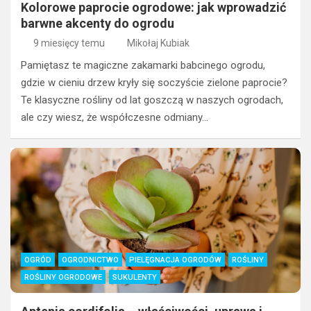
Kolorowe paprocie ogrodowe: jak wprowadzić
barwne akcenty do ogrodu
9 miesięcy temu
Mikołaj Kubiak
Pamiętasz te magiczne zakamarki babcinego ogrodu,
gdzie w cieniu drzew kryły się soczyście zielone paprocie?
Te klasyczne rośliny od lat goszczą w naszych ogrodach,
ale czy wiesz, że współczesne odmiany…
OGRÓD
OGRODNICTWO
PIELĘGNACJA OGRODÓW
ROŚLINY
ROŚLINY OGRODOWE
SUKULENTY